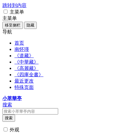
跳转到内容
主菜单
主菜单
移至侧栏
隐藏
导航
首页
南怀瑾
《道藏》
《中華藏》
《高麗藏》
《四庫全書》
最近更改
特殊页面
小萃華亭
搜索
搜索
外观