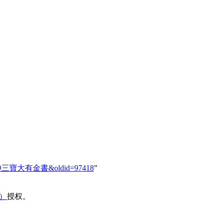
然九天生神三寶大有金書&oldid=97418
”
域）
授权。