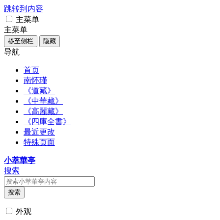
跳转到内容
主菜单
主菜单
移至侧栏
隐藏
导航
首页
南怀瑾
《道藏》
《中華藏》
《高麗藏》
《四庫全書》
最近更改
特殊页面
小萃華亭
搜索
搜索
外观