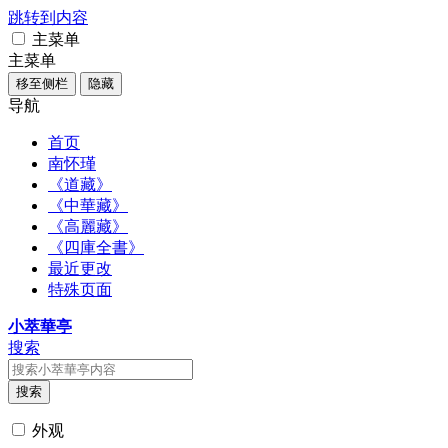
跳转到内容
主菜单
主菜单
移至侧栏
隐藏
导航
首页
南怀瑾
《道藏》
《中華藏》
《高麗藏》
《四庫全書》
最近更改
特殊页面
小萃華亭
搜索
搜索
外观