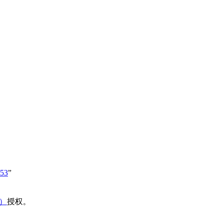
853
”
域）
授权。