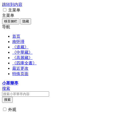
跳转到内容
主菜单
主菜单
移至侧栏
隐藏
导航
首页
南怀瑾
《道藏》
《中華藏》
《高麗藏》
《四庫全書》
最近更改
特殊页面
小萃華亭
搜索
搜索
外观