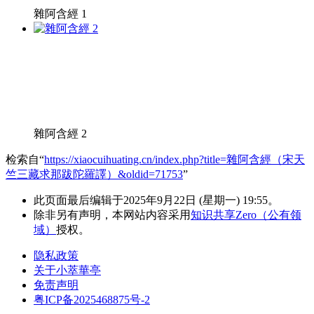
雜阿含經 1
雜阿含經 2
检索自“
https://xiaocuihuating.cn/index.php?title=雜阿含經（宋天
竺三藏求那跋陀羅譯）&oldid=71753
”
此页面最后编辑于2025年9月22日 (星期一) 19:55。
除非另有声明，本网站内容采用
知识共享Zero（公有领
域）
授权。
隐私政策
关于小萃華亭
免责声明
粤ICP备2025468875号-2