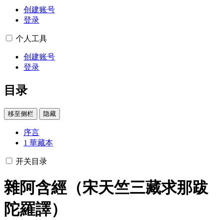
创建账号
登录
个人工具
创建账号
登录
目录
移至侧栏
隐藏
序言
1
華藏本
开关目录
雜阿含經（宋天竺三藏求那跋
陀羅譯）