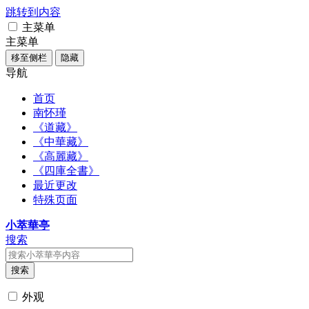
跳转到内容
主菜单
主菜单
移至侧栏
隐藏
导航
首页
南怀瑾
《道藏》
《中華藏》
《高麗藏》
《四庫全書》
最近更改
特殊页面
小萃華亭
搜索
搜索
外观