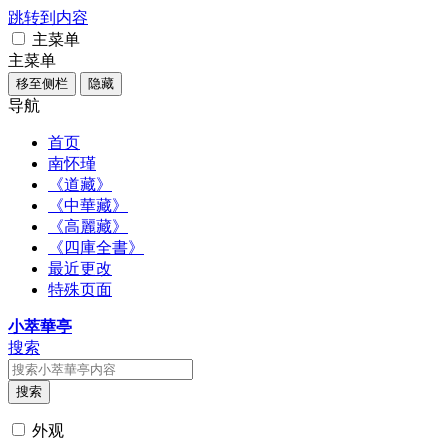
跳转到内容
主菜单
主菜单
移至侧栏
隐藏
导航
首页
南怀瑾
《道藏》
《中華藏》
《高麗藏》
《四庫全書》
最近更改
特殊页面
小萃華亭
搜索
搜索
外观