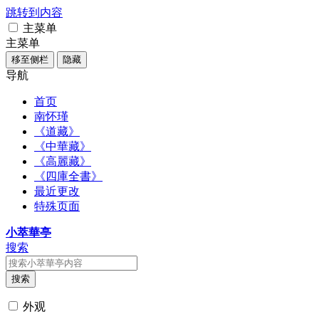
跳转到内容
主菜单
主菜单
移至侧栏
隐藏
导航
首页
南怀瑾
《道藏》
《中華藏》
《高麗藏》
《四庫全書》
最近更改
特殊页面
小萃華亭
搜索
搜索
外观