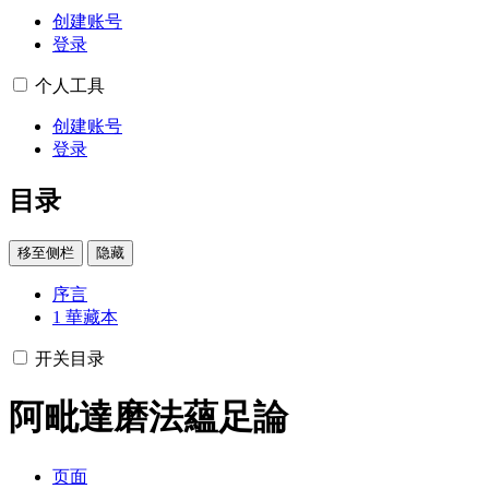
创建账号
登录
个人工具
创建账号
登录
目录
移至侧栏
隐藏
序言
1
華藏本
开关目录
阿毗達磨法蘊足論
页面