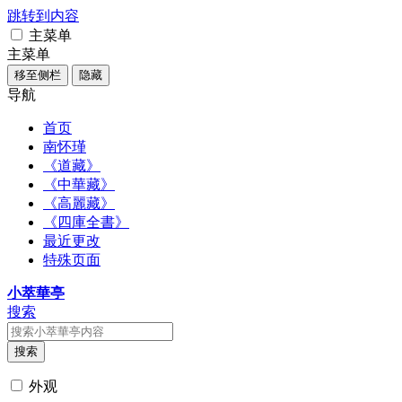
跳转到内容
主菜单
主菜单
移至侧栏
隐藏
导航
首页
南怀瑾
《道藏》
《中華藏》
《高麗藏》
《四庫全書》
最近更改
特殊页面
小萃華亭
搜索
搜索
外观