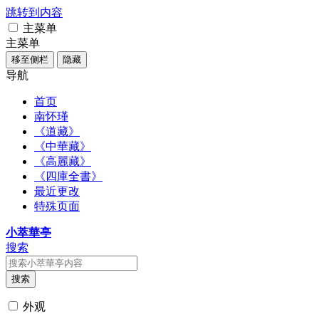
跳转到内容
主菜单
主菜单
移至侧栏
隐藏
导航
首页
南怀瑾
《道藏》
《中華藏》
《高麗藏》
《四庫全書》
最近更改
特殊页面
小萃華亭
搜索
搜索
外观