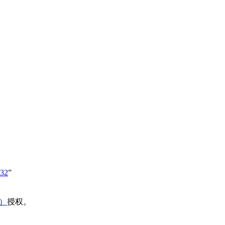
332
”
域）
授权。