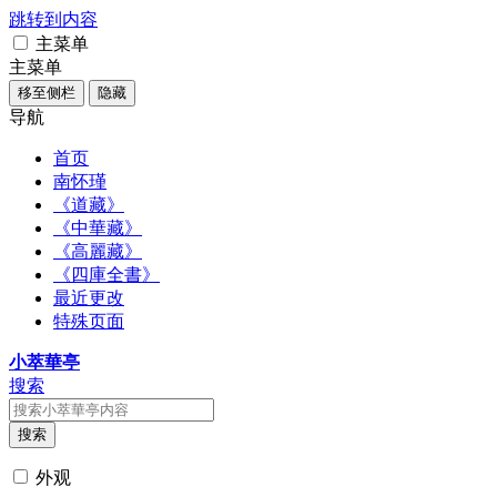
跳转到内容
主菜单
主菜单
移至侧栏
隐藏
导航
首页
南怀瑾
《道藏》
《中華藏》
《高麗藏》
《四庫全書》
最近更改
特殊页面
小萃華亭
搜索
搜索
外观