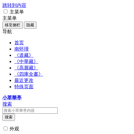
跳转到内容
主菜单
主菜单
移至侧栏
隐藏
导航
首页
南怀瑾
《道藏》
《中華藏》
《高麗藏》
《四庫全書》
最近更改
特殊页面
小萃華亭
搜索
搜索
外观