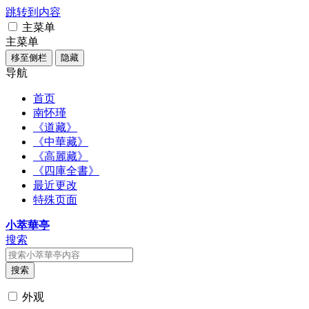
跳转到内容
主菜单
主菜单
移至侧栏
隐藏
导航
首页
南怀瑾
《道藏》
《中華藏》
《高麗藏》
《四庫全書》
最近更改
特殊页面
小萃華亭
搜索
搜索
外观