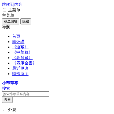
跳转到内容
主菜单
主菜单
移至侧栏
隐藏
导航
首页
南怀瑾
《道藏》
《中華藏》
《高麗藏》
《四庫全書》
最近更改
特殊页面
小萃華亭
搜索
搜索
外观