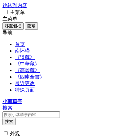
跳转到内容
主菜单
主菜单
移至侧栏
隐藏
导航
首页
南怀瑾
《道藏》
《中華藏》
《高麗藏》
《四庫全書》
最近更改
特殊页面
小萃華亭
搜索
搜索
外观