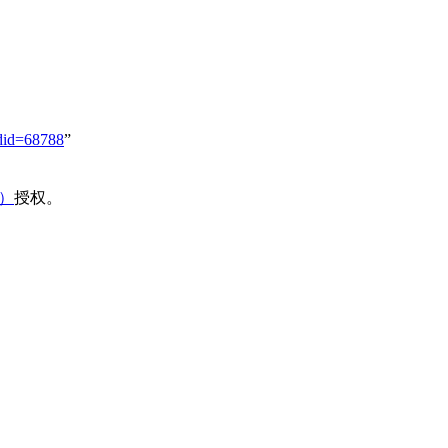
did=68788
”
域）
授权。