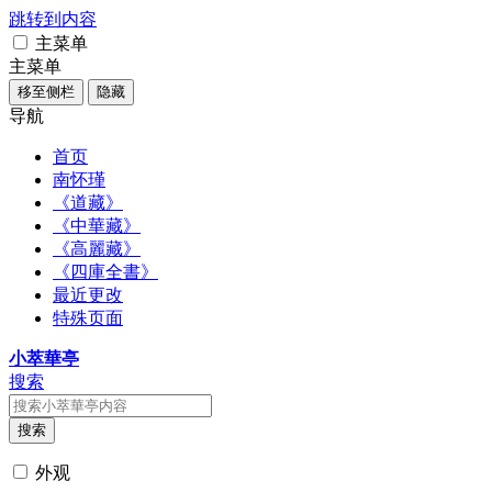
跳转到内容
主菜单
主菜单
移至侧栏
隐藏
导航
首页
南怀瑾
《道藏》
《中華藏》
《高麗藏》
《四庫全書》
最近更改
特殊页面
小萃華亭
搜索
搜索
外观