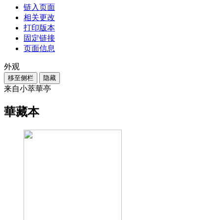
链入页面
相关更改
打印版本
固定链接
页面信息
外观
移至侧栏
隐藏
来自小萃華亭
華藏本