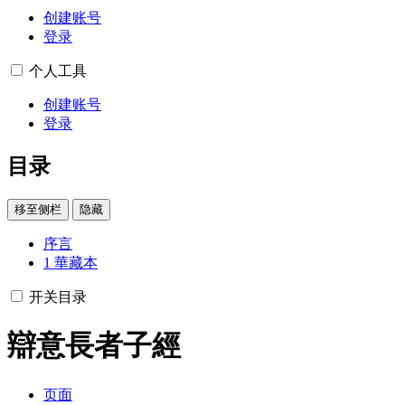
创建账号
登录
个人工具
创建账号
登录
目录
移至侧栏
隐藏
序言
1
華藏本
开关目录
辯意長者子經
页面