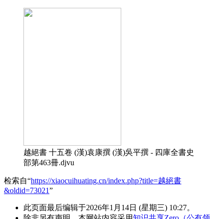
越絕書 十五卷 (漢)袁康撰 (漢)吳平撰 - 四庫全書史
部第463冊.djvu
检索自“
https://xiaocuihuating.cn/index.php?title=越絕書
&oldid=73021
”
此页面最后编辑于2026年1月14日 (星期三) 10:27。
除非另有声明，本网站内容采用
知识共享Zero（公有领