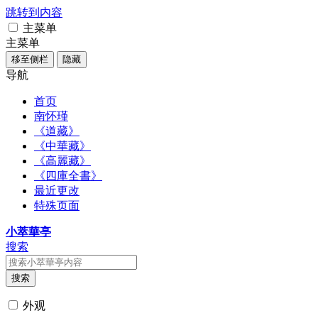
跳转到内容
主菜单
主菜单
移至侧栏
隐藏
导航
首页
南怀瑾
《道藏》
《中華藏》
《高麗藏》
《四庫全書》
最近更改
特殊页面
小萃華亭
搜索
搜索
外观