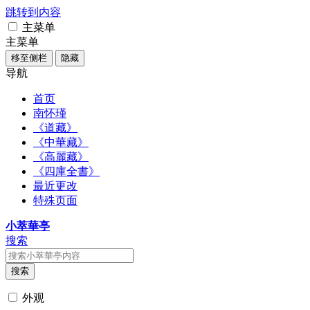
跳转到内容
主菜单
主菜单
移至侧栏
隐藏
导航
首页
南怀瑾
《道藏》
《中華藏》
《高麗藏》
《四庫全書》
最近更改
特殊页面
小萃華亭
搜索
搜索
外观