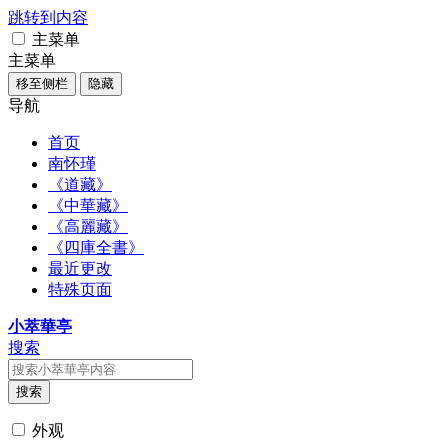
跳转到内容
主菜单
主菜单
移至侧栏
隐藏
导航
首页
南怀瑾
《道藏》
《中華藏》
《高麗藏》
《四庫全書》
最近更改
特殊页面
小萃華亭
搜索
搜索
外观