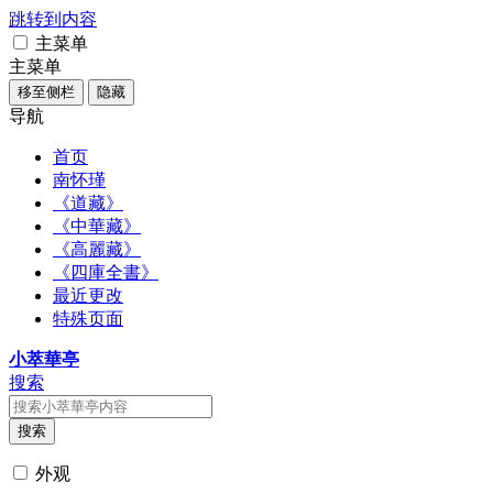
跳转到内容
主菜单
主菜单
移至侧栏
隐藏
导航
首页
南怀瑾
《道藏》
《中華藏》
《高麗藏》
《四庫全書》
最近更改
特殊页面
小萃華亭
搜索
搜索
外观