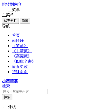
跳转到内容
主菜单
主菜单
移至侧栏
隐藏
导航
首页
南怀瑾
《道藏》
《中華藏》
《高麗藏》
《四庫全書》
最近更改
特殊页面
小萃華亭
搜索
搜索
外观