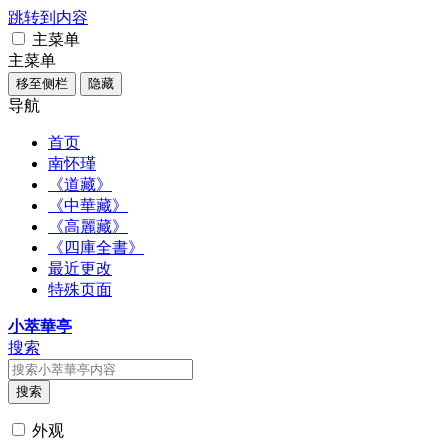
跳转到内容
主菜单
主菜单
移至侧栏
隐藏
导航
首页
南怀瑾
《道藏》
《中華藏》
《高麗藏》
《四庫全書》
最近更改
特殊页面
小萃華亭
搜索
搜索
外观