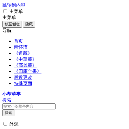
跳转到内容
主菜单
主菜单
移至侧栏
隐藏
导航
首页
南怀瑾
《道藏》
《中華藏》
《高麗藏》
《四庫全書》
最近更改
特殊页面
小萃華亭
搜索
搜索
外观