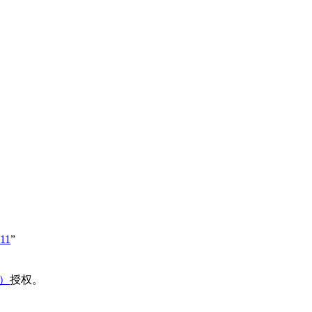
411
”
域）
授权。