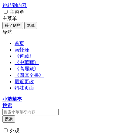
跳转到内容
主菜单
主菜单
移至侧栏
隐藏
导航
首页
南怀瑾
《道藏》
《中華藏》
《高麗藏》
《四庫全書》
最近更改
特殊页面
小萃華亭
搜索
搜索
外观