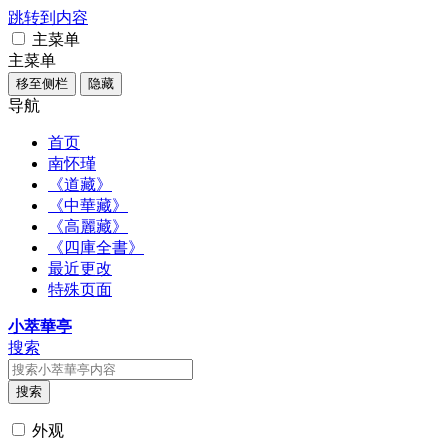
跳转到内容
主菜单
主菜单
移至侧栏
隐藏
导航
首页
南怀瑾
《道藏》
《中華藏》
《高麗藏》
《四庫全書》
最近更改
特殊页面
小萃華亭
搜索
搜索
外观