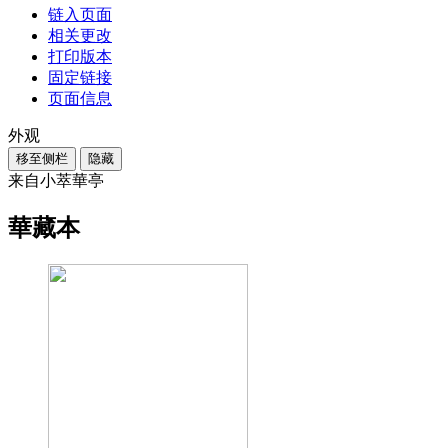
链入页面
相关更改
打印版本
固定链接
页面信息
外观
移至侧栏
隐藏
来自小萃華亭
華藏本