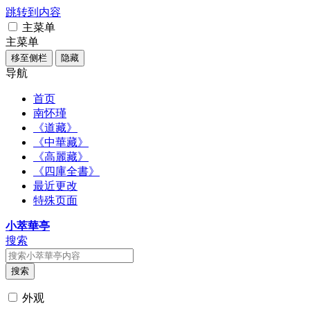
跳转到内容
主菜单
主菜单
移至侧栏
隐藏
导航
首页
南怀瑾
《道藏》
《中華藏》
《高麗藏》
《四庫全書》
最近更改
特殊页面
小萃華亭
搜索
搜索
外观