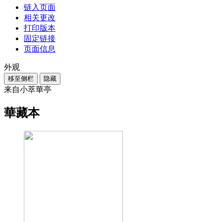
链入页面
相关更改
打印版本
固定链接
页面信息
外观
移至侧栏
隐藏
来自小萃華亭
華藏本