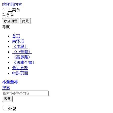
跳转到内容
主菜单
主菜单
移至侧栏
隐藏
导航
首页
南怀瑾
《道藏》
《中華藏》
《高麗藏》
《四庫全書》
最近更改
特殊页面
小萃華亭
搜索
搜索
外观