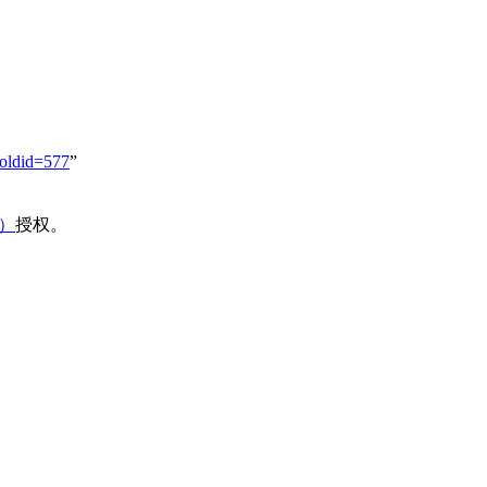
oldid=577
”
域）
授权。