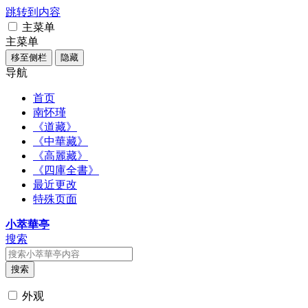
跳转到内容
主菜单
主菜单
移至侧栏
隐藏
导航
首页
南怀瑾
《道藏》
《中華藏》
《高麗藏》
《四庫全書》
最近更改
特殊页面
小萃華亭
搜索
搜索
外观