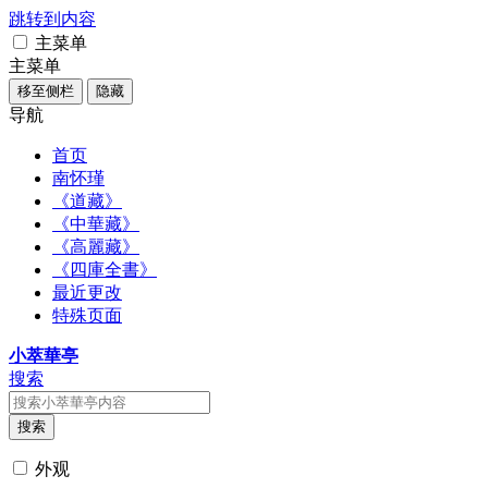
跳转到内容
主菜单
主菜单
移至侧栏
隐藏
导航
首页
南怀瑾
《道藏》
《中華藏》
《高麗藏》
《四庫全書》
最近更改
特殊页面
小萃華亭
搜索
搜索
外观