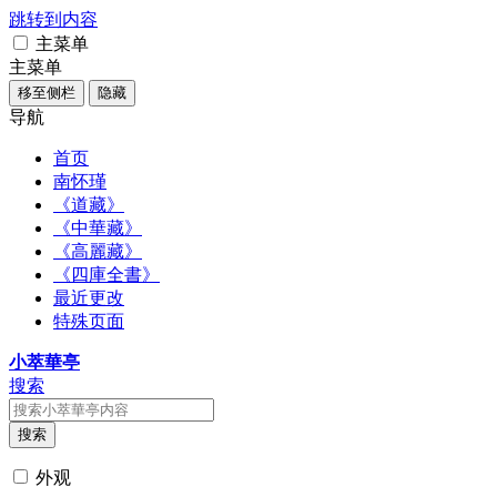
跳转到内容
主菜单
主菜单
移至侧栏
隐藏
导航
首页
南怀瑾
《道藏》
《中華藏》
《高麗藏》
《四庫全書》
最近更改
特殊页面
小萃華亭
搜索
搜索
外观