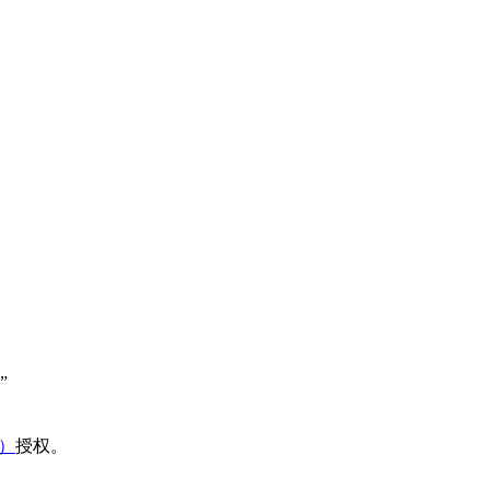
”
域）
授权。