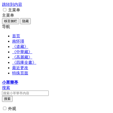
跳转到内容
主菜单
主菜单
移至侧栏
隐藏
导航
首页
南怀瑾
《道藏》
《中華藏》
《高麗藏》
《四庫全書》
最近更改
特殊页面
小萃華亭
搜索
搜索
外观