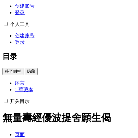
创建账号
登录
个人工具
创建账号
登录
目录
移至侧栏
隐藏
序言
1
華藏本
开关目录
無量壽經優波提舍願生偈
页面