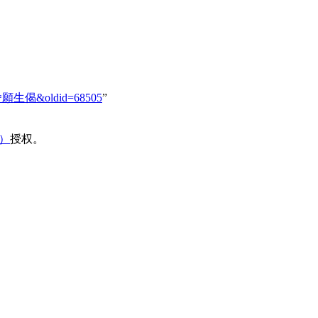
波提舍願生偈&oldid=68505
”
域）
授权。