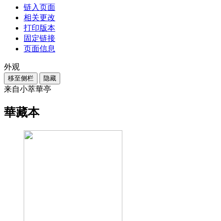
链入页面
相关更改
打印版本
固定链接
页面信息
外观
移至侧栏
隐藏
来自小萃華亭
華藏本