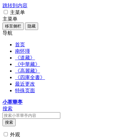
跳转到内容
主菜单
主菜单
移至侧栏
隐藏
导航
首页
南怀瑾
《道藏》
《中華藏》
《高麗藏》
《四庫全書》
最近更改
特殊页面
小萃華亭
搜索
搜索
外观