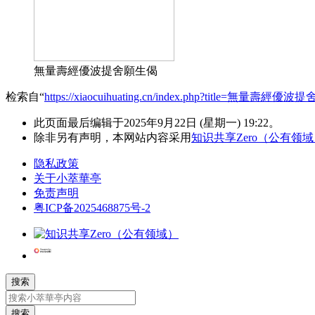
無量壽經優波提舍願生偈
检索自“
https://xiaocuihuating.cn/index.php?title=無量壽經優
此页面最后编辑于2025年9月22日 (星期一) 19:22。
除非另有声明，本网站内容采用
知识共享Zero（公有领
隐私政策
关于小萃華亭
免责声明
粤ICP备2025468875号-2
搜索
搜索