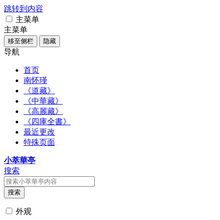
跳转到内容
主菜单
主菜单
移至侧栏
隐藏
导航
首页
南怀瑾
《道藏》
《中華藏》
《高麗藏》
《四庫全書》
最近更改
特殊页面
小萃華亭
搜索
搜索
外观