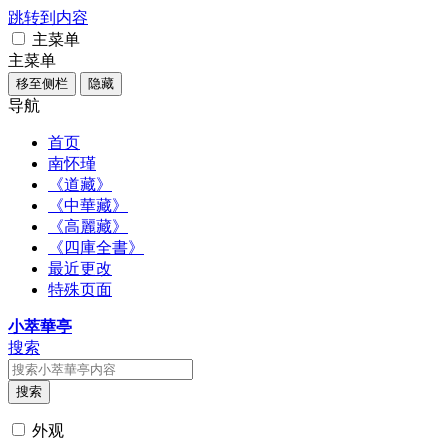
跳转到内容
主菜单
主菜单
移至侧栏
隐藏
导航
首页
南怀瑾
《道藏》
《中華藏》
《高麗藏》
《四庫全書》
最近更改
特殊页面
小萃華亭
搜索
搜索
外观