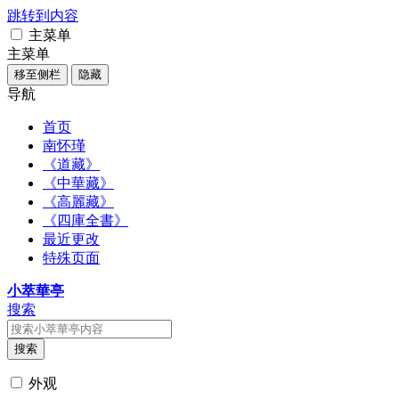
跳转到内容
主菜单
主菜单
移至侧栏
隐藏
导航
首页
南怀瑾
《道藏》
《中華藏》
《高麗藏》
《四庫全書》
最近更改
特殊页面
小萃華亭
搜索
搜索
外观