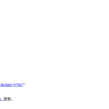
註&oldid=97667
”
域）
授权。