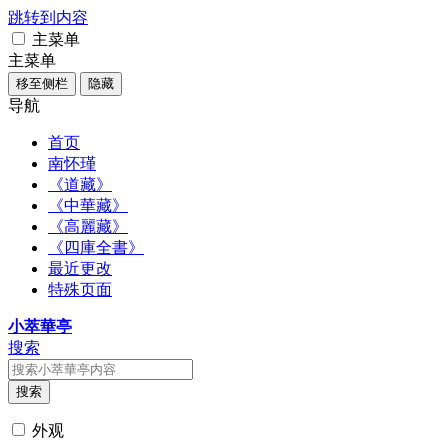
跳转到内容
主菜单
主菜单
移至侧栏
隐藏
导航
首页
南怀瑾
《道藏》
《中華藏》
《高麗藏》
《四庫全書》
最近更改
特殊页面
小萃華亭
搜索
搜索
外观