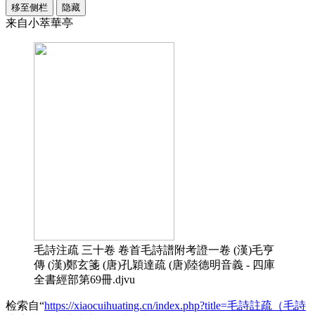
移至侧栏
隐藏
来自小萃華亭
毛詩注疏 三十卷 卷首毛詩譜附考證一卷 (漢)毛亨
傳 (漢)鄭玄箋 (唐)孔穎達疏 (唐)陸德明音義 - 四庫
全書經部第69冊.djvu
检索自“
https://xiaocuihuating.cn/index.php?title=毛詩註疏（毛詩