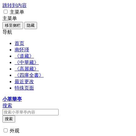
跳转到内容
主菜单
主菜单
移至侧栏
隐藏
导航
首页
南怀瑾
《道藏》
《中華藏》
《高麗藏》
《四庫全書》
最近更改
特殊页面
小萃華亭
搜索
搜索
外观