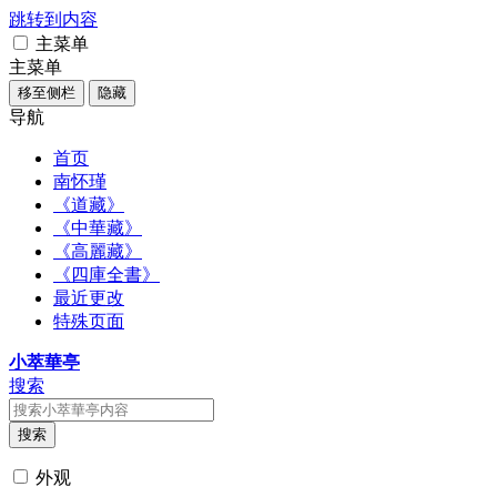
跳转到内容
主菜单
主菜单
移至侧栏
隐藏
导航
首页
南怀瑾
《道藏》
《中華藏》
《高麗藏》
《四庫全書》
最近更改
特殊页面
小萃華亭
搜索
搜索
外观