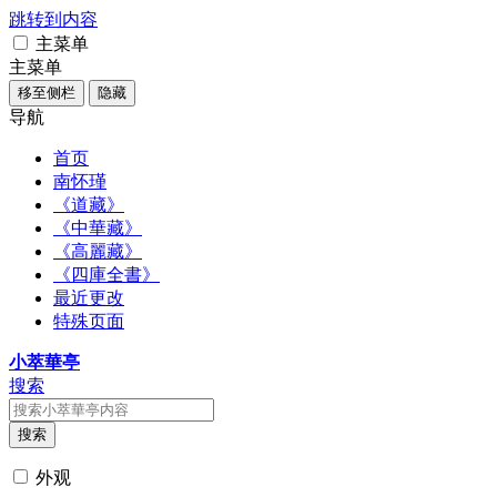
跳转到内容
主菜单
主菜单
移至侧栏
隐藏
导航
首页
南怀瑾
《道藏》
《中華藏》
《高麗藏》
《四庫全書》
最近更改
特殊页面
小萃華亭
搜索
搜索
外观