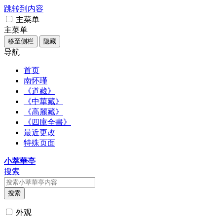
跳转到内容
主菜单
主菜单
移至侧栏
隐藏
导航
首页
南怀瑾
《道藏》
《中華藏》
《高麗藏》
《四庫全書》
最近更改
特殊页面
小萃華亭
搜索
搜索
外观