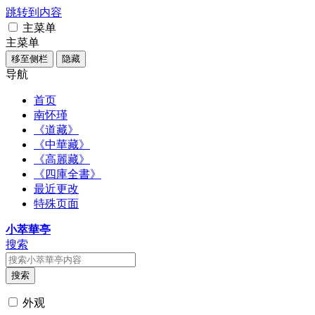
跳转到内容
主菜单
主菜单
移至侧栏
隐藏
导航
首页
南怀瑾
《道藏》
《中華藏》
《高麗藏》
《四庫全書》
最近更改
特殊页面
小萃華亭
搜索
搜索
外观