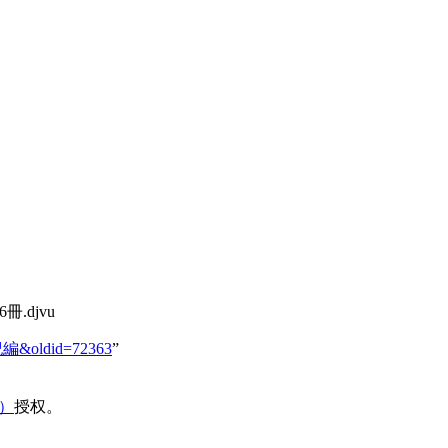
.djvu
世紀編&oldid=72363
”
域）
授权。