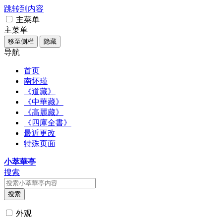
跳转到内容
主菜单
主菜单
移至侧栏
隐藏
导航
首页
南怀瑾
《道藏》
《中華藏》
《高麗藏》
《四庫全書》
最近更改
特殊页面
小萃華亭
搜索
搜索
外观