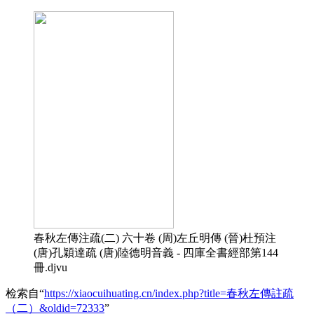
春秋左傳注疏(二) 六十卷 (周)左丘明傳 (晉)杜預注
(唐)孔穎達疏 (唐)陸德明音義 - 四庫全書經部第144
冊.djvu
检索自“
https://xiaocuihuating.cn/index.php?title=春秋左傳註疏
（二）&oldid=72333
”