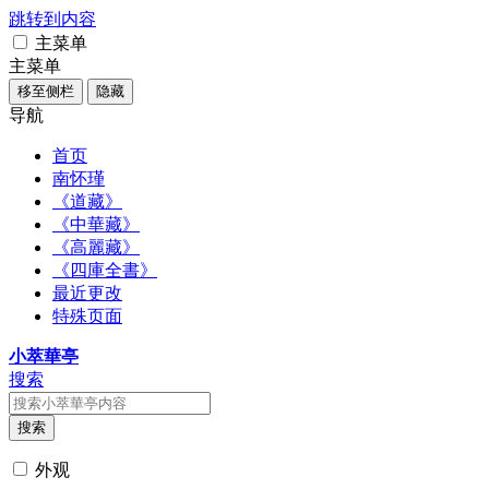
跳转到内容
主菜单
主菜单
移至侧栏
隐藏
导航
首页
南怀瑾
《道藏》
《中華藏》
《高麗藏》
《四庫全書》
最近更改
特殊页面
小萃華亭
搜索
搜索
外观