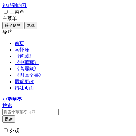
跳转到内容
主菜单
主菜单
移至侧栏
隐藏
导航
首页
南怀瑾
《道藏》
《中華藏》
《高麗藏》
《四庫全書》
最近更改
特殊页面
小萃華亭
搜索
搜索
外观