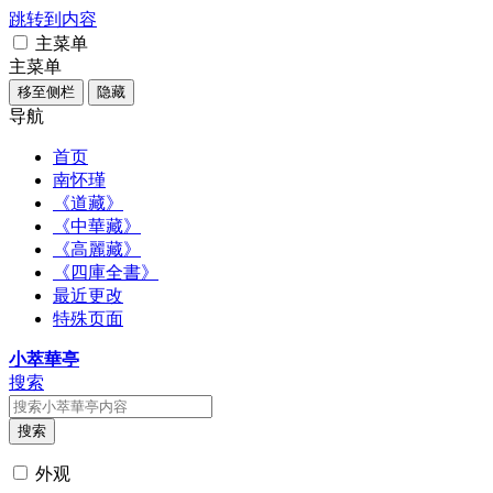
跳转到内容
主菜单
主菜单
移至侧栏
隐藏
导航
首页
南怀瑾
《道藏》
《中華藏》
《高麗藏》
《四庫全書》
最近更改
特殊页面
小萃華亭
搜索
搜索
外观