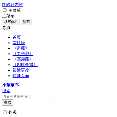
跳转到内容
主菜单
主菜单
移至侧栏
隐藏
导航
首页
南怀瑾
《道藏》
《中華藏》
《高麗藏》
《四庫全書》
最近更改
特殊页面
小萃華亭
搜索
搜索
外观