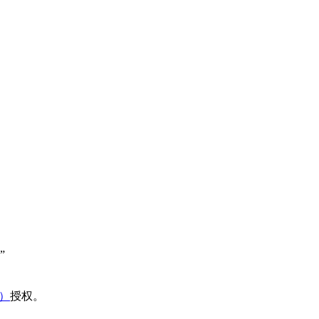
”
域）
授权。