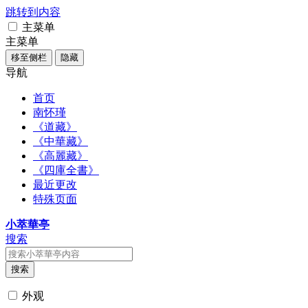
跳转到内容
主菜单
主菜单
移至侧栏
隐藏
导航
首页
南怀瑾
《道藏》
《中華藏》
《高麗藏》
《四庫全書》
最近更改
特殊页面
小萃華亭
搜索
搜索
外观