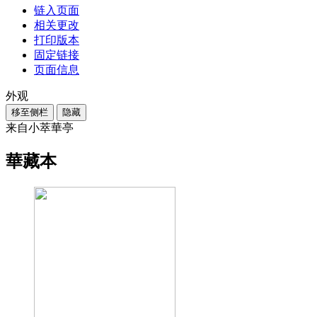
链入页面
相关更改
打印版本
固定链接
页面信息
外观
移至侧栏
隐藏
来自小萃華亭
華藏本