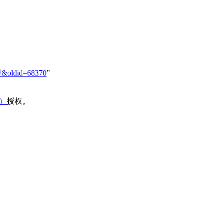
經&oldid=68370
”
域）
授权。