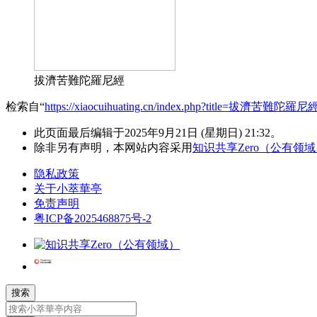
拔濟苦難陀羅尼經
检索自“
https://xiaocuihuating.cn/index.php?title=拔濟苦難陀羅尼
此页面最后编辑于2025年9月21日 (星期日) 21:32。
除非另有声明，本网站内容采用
知识共享Zero（公有领
隐私政策
关于小萃華亭
免责声明
粤ICP备2025468875号-2
搜索