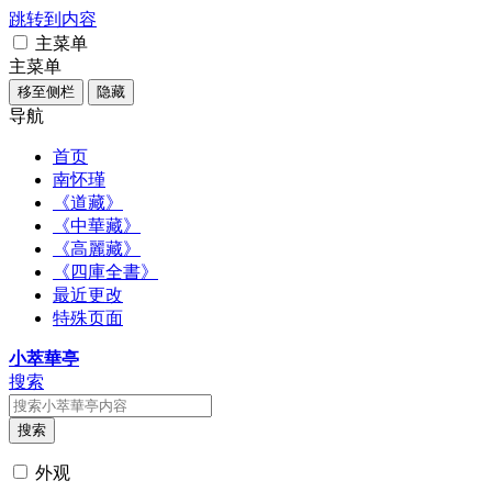
跳转到内容
主菜单
主菜单
移至侧栏
隐藏
导航
首页
南怀瑾
《道藏》
《中華藏》
《高麗藏》
《四庫全書》
最近更改
特殊页面
小萃華亭
搜索
搜索
外观