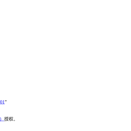
601
”
域）
授权。