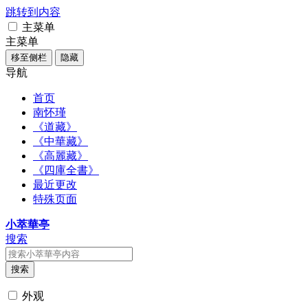
跳转到内容
主菜单
主菜单
移至侧栏
隐藏
导航
首页
南怀瑾
《道藏》
《中華藏》
《高麗藏》
《四庫全書》
最近更改
特殊页面
小萃華亭
搜索
搜索
外观