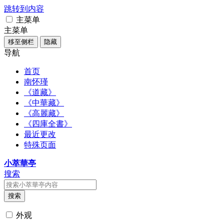
跳转到内容
主菜单
主菜单
移至侧栏
隐藏
导航
首页
南怀瑾
《道藏》
《中華藏》
《高麗藏》
《四庫全書》
最近更改
特殊页面
小萃華亭
搜索
搜索
外观