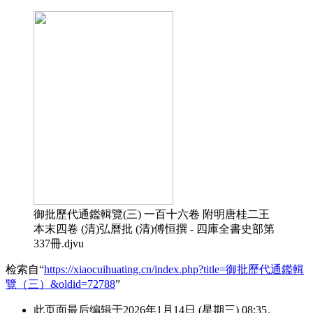
御批歷代通鑑輯覽(三) 一百十六卷 附明唐桂二王
本末四卷 (清)弘曆批 (清)傅恒撰 - 四庫全書史部第
337冊.djvu
检索自“
https://xiaocuihuating.cn/index.php?title=御批歷代通鑑輯
覽（三）&oldid=72788
”
此页面最后编辑于2026年1月14日 (星期三) 08:35。