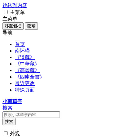
跳转到内容
主菜单
主菜单
移至侧栏
隐藏
导航
首页
南怀瑾
《道藏》
《中華藏》
《高麗藏》
《四庫全書》
最近更改
特殊页面
小萃華亭
搜索
搜索
外观